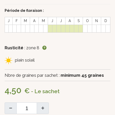
Période de floraison :
J
F
M
A
M
J
J
A
S
O
N
D
Rusticité
: zone 8
plein soleil
Nbre de graines par sachet :
minimum 45 graines
4,50
€
- Le sachet