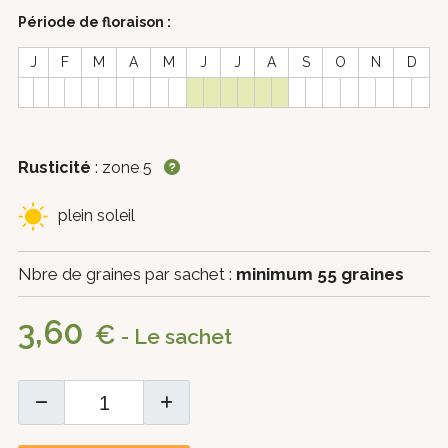
Période de floraison :
J
F
M
A
M
J
J
A
S
O
N
D
Rusticité
: zone 5
plein soleil
Nbre de graines par sachet :
minimum 55 graines
3,60
€
- Le sachet