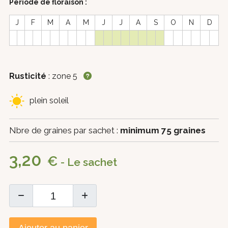
Période de floraison :
J
F
M
A
M
J
J
A
S
O
N
D
Rusticité
: zone 5
plein soleil
Nbre de graines par sachet :
minimum 75 graines
3,20
€
- Le sachet
Ajouter au panier